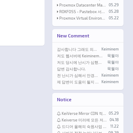
등록일
05.29
Proxmox Datacenter Manager 1.1 released!
등록일
05.28
ROKFOSS - Pastebox 서비스 운영 개시
등록일
05.22
Proxmox Virtual Environment 9.2 available!
New Comment
등록자
Keiminem
감사합니다 그래도 의미없는 댓글은 자제해주셔요 같은 댓글은 모두 삭제처리했습니다.
등록자
묵월야
저도 웹서버에 Keiminem님 홈페이지처럼 설치해보고 싶은데 그누보드를 설치하신건가요? 테마와 스킨은 직접 제작하신건지 궁금합니다.
등록자
묵월야
저도 당시에 난시가 심했고 원추각막 이라는 판정을 받아서 수술이 불가했었습니다. 그랬다가 몇년 지나고 다른 병원에 가니 수술이 가능하다고 해서 …
등록자
묵월야
답변 감사합니다.
등록자
Keiminem
전 난시가 심해서 안경을 쓰는거라서 사실 라식의 효과를 보기가 좀 어렵다고 진단받았습니다 하핫
등록자
Keiminem
제 답변이 도움이 될지 모르겠습니다만;;; 저는 정말어쩔수 없는 경우가 아니면 도커사용을 자제하는편입니다; nginx proxy manage…
Notice
등록일
05.29
KeiVerse Mirror CDN 적용 안내
등록일
04.18
Keiverse 미러에 모든 저장소 사용가능합니다! (진행상황정리)
등록일
11.22
드디어 올해의 숙원사업 하나가 달성되었습니다
등록일
09.29