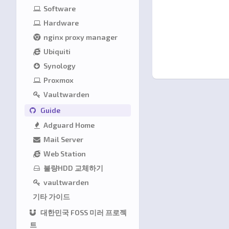
Software
Hardware
nginx proxy manager
Ubiquiti
Synology
Proxmox
Vaultwarden
Guide
Adguard Home
Mail Server
Web Station
불량HDD 교체하기
vaultwarden
기타 가이드
대한민국 FOSS 미러 프로젝
트