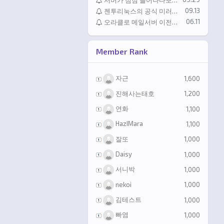
서버가 점점 늘어나다보니 시간까지 신경써야하게되네요
등록일
09.13
젠투리눅스의 공식 미러로 등록되었습니다. // It has been officially registered as a Gentoo Linux mirror.
등록일
06.11
오라클로 메일서버 이전했습니다.
Member Rank
자근
1,600
진해사는태호
1,200
연화
1,100
HazIMara
1,100
잘또
1,000
Daisy
1,000
서니박
1,000
nekoi
1,000
김테스트
1,000
빠염
1,000