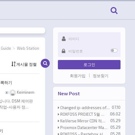
Guide
Web Station
게시판 검색
게시물 정렬
로그인
회원가입
정보찾기
 등록하기
등록자
Keiminem
New Post
니다. DSM 제어판
등록일
작업-사용자 정…
07.10
Changed ip-addresses of shop.proxmox.com
등록일
06.02
ROKFOSS PROJECT 5월 전송량 통계
등록일
05.29
KeiVerse Mirror CDN 적용 안내
등록일
05.29
Proxmox Datacenter Manager 1.1 released!
하기
등록일
05.28
ROKFOSS - Pastebox 서비스 운영 개시