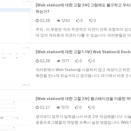
[Web station에 대한 고찰 3부] 그럼에도 불구하고 우
하는가?
등록일
조회
추천
비추천
02.28
1292
0
0
주의 : 이 부분은 저의 주관적인 의견이 잔뜩 포함되어 
데 있어 여러분과 의견이 다를 수 있습니다. 여러분들은 아
[Web station에 대한 고찰 1-1부] Web Station과 D
등록일
조회
추천
비추천
02.28
1377
0
0
여러분께서 Web Station을 사용하지 않고 계셨다고 하
화면을 만나게 되실거라고 생각됩니다. 여기에서 바로 도
[Web station에 대한 고찰 2부] 웹스테이션을 이용한
등록일
조회
추천
비추천
02.27
1373
0
0
생각보다 업무가 일찍끝나서 바로 2부 작성해봅니다. 시
응용프로그램들의 역방향 프록시 설정 방법입니다. Web St