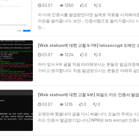
등록일
조회
추천
비추천
03.07
1260
0
0
자 이제 인증서를 발급받았다면 실제로 적용을 시켜봐야
어판을 열어줍니다. 보안 - 인증서탭으로 들어가줍니다.
는…
[Web station에 대한 고찰 4-1부] letsencrypt 도
등록일
조회
추천
비추천
03.07
1224
0
0
아마 앞서 4부 글을 처음 따라해보시는 분들은 발급과정
거라고 생각합니다. 처음 발급받으시는 분들은 아래와 같
[Web station에 대한 고찰 4부] 와일드 카드 인증서 발
등록일
조회
추천
비추천
03.07
1216
0
0
오랜만에 짬을내어 글을 다시 써봅니다. 오늘의 주제는 
카드 인증서 발급받기입니다.] NPM은 lets encrypt 인증