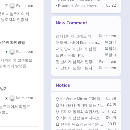
등록자
등록일
05.22
Keiminem
Proxmox Virtual Environment 9.2 available!
겠죠 시놀로지의 제
 시놀로지의 인증서
New Comment
등록자
Keiminem
감사합니다 그래도 의미없는 댓글은 자제해주셔요 같은 댓글은 모두 삭제처리했습니다.
등록자
묵월야
메인 소유권 확인방법
저도 웹서버에 Keiminem님 홈페이지처럼 설치해보고 싶은데 그누보드를 설치하신건가요? 테마와 스킨은 직접 제작하신건지 궁금합니다.
등록자
묵월야
저도 당시에 난시가 심했고 원추각막 이라는 판정을 받아서 수술이 불가했었습니다. 그랬다가 몇년 지나고 다른 병원에 가니 수술이 가능하다고 해서 …
등록자
Keiminem
등록자
묵월야
답변 감사합니다.
에서 에러가 발생했을
등록자
Keiminem
전 난시가 심해서 안경을 쓰는거라서 사실 라식의 효과를 보기가 좀 어렵다고 진단받았습니다 하핫
은 에러가 발생합…
등록자
Keiminem
제 답변이 도움이 될지 모르겠습니다만;;; 저는 정말어쩔수 없는 경우가 아니면 도커사용을 자제하는편입니다; nginx proxy manage…
Notice
급받기
등록자
Keiminem
등록일
05.29
KeiVerse Mirror CDN 적용 안내
등록일
04.18
Keiverse 미러에 모든 저장소 사용가능합니다! (진행상황정리)
시놀로지에서 와일드
등록일
11.22
드디어 올해의 숙원사업 하나가 달성되었습니다
서를 …
등록일
09.29
서버가 점점 늘어나다보니 시간까지 신경써야하게되네요
등록일
09.13
젠투리눅스의 공식 미러로 등록되었습니다. // It has been officially registered as a Gentoo Linux mirror.