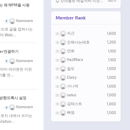
등록일
06.11
오라클로 메일서버 이전했습니다.
리는 왜 NPM을 사용
Member Rank
등록자
Keiminem
있으므로 글을 접하시는
자근
1,600
마 Web…
진해사는태호
1,200
연화
1,100
ocker연결하기
HazIMara
1,100
등록자
Keiminem
잘또
1,000
면 아마 여러분은 이런
커를 연…
Daisy
1,000
서니박
1,000
nekoi
1,000
 역방향프록시 설정
김테스트
1,000
등록자
Keiminem
빠염
1,000
놀로지 내에서 쓰이는
ation…