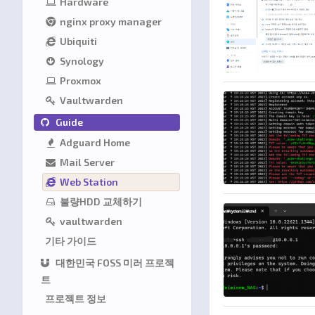
Hardware
nginx proxy manager
Ubiquiti
Synology
Proxmox
Vaultwarden
Guide
Adguard Home
Mail Server
Web Station
불량HDD 교체하기
vaultwarden
기타 가이드
대한민국 FOSS 미러 프로젝
트
프로젝트 정보