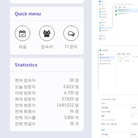
Quick menu
새글
접속자
1:1 문의
Statistics
현재 접속자
36 명
오늘 방문자
2,822 명
어제 방문자
4,735 명
최대 방문자
57,925 명
전체 방문자
1,491,022 명
전체 회원수
74 명
전체 게시물
5,814 개
전체 댓글수
16 개